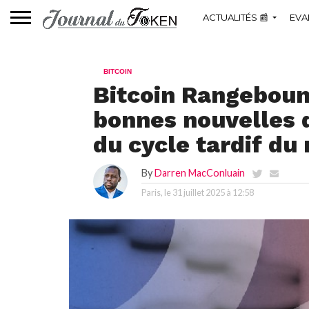
ACTUALITÉS 📰
EVA
BITCOIN
Bitcoin Rangeboun
bonnes nouvelles
du cycle tardif d
By
Darren MacConluain
Paris, le
31 juillet 2025 à 12:58