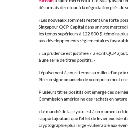
Bitcoin
a sauté mercredi à 118 640 $ avant un
désormais de retour à la négociation près de s
«Les nouveaux sommets restent une forte possi
Singapour QCP Capital dans un
note
mercredi.
les temps supérieurs à 122 800 $, témoins plus 
aux développements réglementaires favorables»
« La prudence est justifiée », a écrit QCP, ajou
à une série de titres positifs. »
L’épuisement à court terme au milieu d’un prix 
être un signe «manuel» de «comportement en ret
Plusieurs titres positifs ont émergé ces derni
Commission américaine des rachats en nature
«Le marché de la crypto est à un moment critiq
rapport
ajoutant que l’effet de levier excédenta
cryptographie plus large «vulnérable aux évén