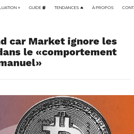
LUATION ⭐
GUIDE 📙
TENDANCES 🔥
À PROPOS
CONT
d car Market ignore les
 dans le «comportement
u manuel»