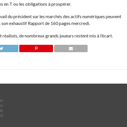
s en T ou les obligations à prospérer.
vail du président sur les marchés des actifs numériques peuvent
ès son exhaustif
Rapport de 160 pages
mercredi.
nt réalisés, de nombreux grands joueurs restent
mis à l’écart
.
us
es
de
nt