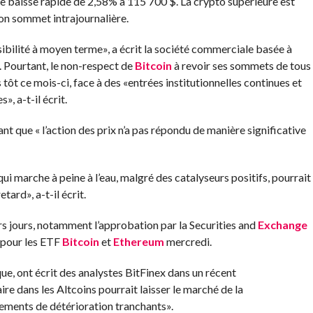
e baisse rapide de 2,58% à 115 700 $. La crypto supérieure est
on sommet intrajournalière.
bilité à moyen terme», a écrit la société commerciale basée à
 Pourtant, le non-respect de
Bitcoin
à revoir ses sommets de tous
tôt ce mois-ci, face à des «entrées institutionnelles continues et
, a-t-il écrit.
tant que « l’action des prix n’a pas répondu de manière significative
qui marche à peine à l’eau, malgré des catalyseurs positifs, pourrait
ard», a-t-il écrit.
ers jours, notamment l’approbation par la Securities and
Exchange
 pour les ETF
Bitcoin
et
Ethereum
mercredi.
ue, ont écrit des analystes BitFinex dans un récent
ire dans les Altcoins pourrait laisser le marché de la
ements de détérioration tranchants».