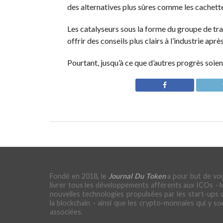
des alternatives plus sûres comme les cachette
Les catalyseurs sous la forme du groupe de tra
offrir des conseils plus clairs à l’industrie apr
Pourtant, jusqu’à ce que d’autres progrès soie
Fondé en 2018, le
Journal Du Token
a pour but de vo
livrer tous les développements afférents aux ICOs - l
nouvelles technologies propulsées par les start-ups 
la blockchain - ainsi que les crypto-monnaies qui y so
associées.