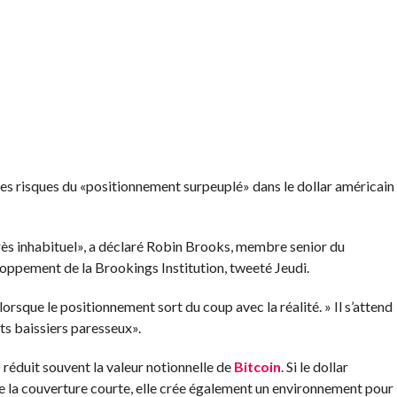
s risques du «positionnement surpeuplé» dans le dollar américain
 très inhabituel», a déclaré Robin Brooks, membre senior du
oppement de la Brookings Institution,
tweeté
Jeudi.
orsque le positionnement sort du coup avec la réalité. » Il s’attend
its baissiers paresseux».
) réduit souvent la valeur notionnelle de
Bitcoin
. Si le dollar
de la couverture courte, elle crée également un environnement pour