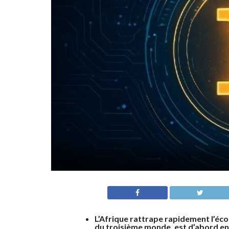
L’Afrique rattrape rapidement l’éc
du troisième monde, est d’abord en 