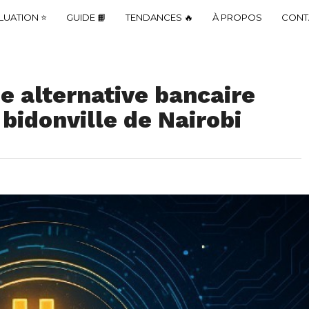
LUATION ⭐
GUIDE 📙
TENDANCES 🔥
À PROPOS
CONT
e alternative bancaire
 bidonville de Nairobi