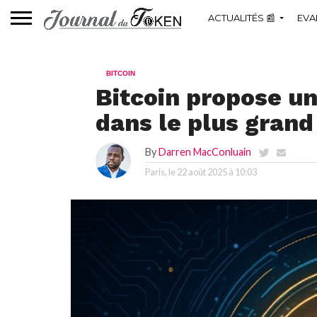
ACTUALITÉS 📰
EVA
BITCOIN
Bitcoin propose un
dans le plus grand
By
Darren MacConluain
Paris, le
22 août 2025 à 10:03