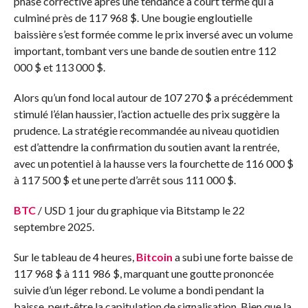
phase corrective après une tendance à court terme qui a
culminé près de 117 968 ​​$. Une bougie engloutielle
baissière s’est formée comme le prix inversé avec un volume
important, tombant vers une bande de soutien entre 112
000 $ et 113 000 $.
Alors qu’un fond local autour de 107 270 $ a précédemment
stimulé l’élan haussier, l’action actuelle des prix suggère la
prudence. La stratégie recommandée au niveau quotidien
est d’attendre la confirmation du soutien avant la rentrée,
avec un potentiel à la hausse vers la fourchette de 116 000 $
à 117 500 $ et une perte d’arrêt sous 111 000 $.
BTC
/ USD 1 jour du graphique via Bitstamp le 22
septembre 2025.
Sur le tableau de 4 heures,
Bitcoin
a subi une forte baisse de
117 968 ​​$ à 111 986 $, marquant une goutte prononcée
suivie d’un léger rebond. Le volume a bondi pendant la
baisse, peut-être la capitulation de signalisation. Bien que la