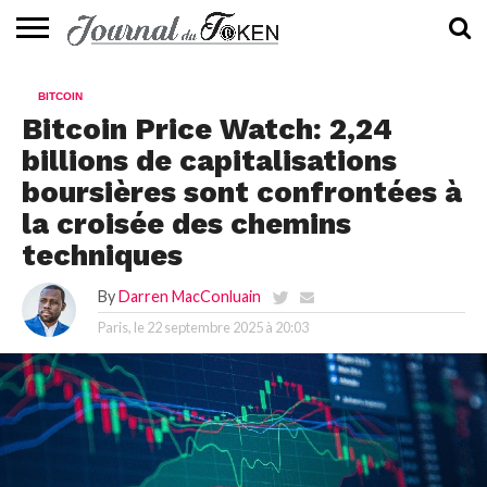
ACTUALITÉS
📰
EVALUATION
GUIDE
TENDANCES
À
CONTACTEZ-
BITCOIN
⭐
📙
🔥
PROPOS
NOUS
Bitcoin Price Watch: 2,24
billions de capitalisations
boursières sont confrontées à
la croisée des chemins
techniques
By
Darren MacConluain
Paris, le
22 septembre 2025 à 20:03