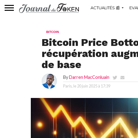
ACTUALITÉS 📰
EVA
BITCOIN
Bitcoin Price Bott
récupération augm
de base
By
Darren MacConluain
Paris, le
20 juin 2025 à 17:39