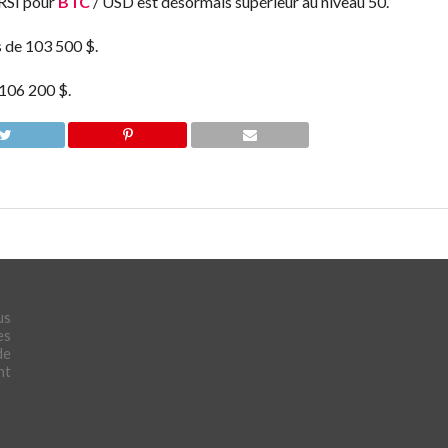
 RSI pour
BTC
/ USD est désormais supérieur au niveau 50.
s de 103 500 $.
 106 200 $.
us
es
de
nt