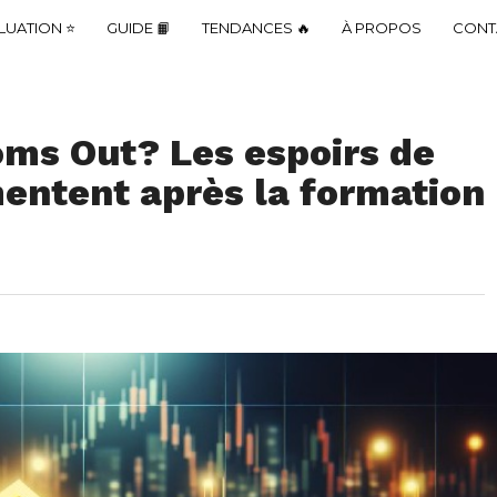
LUATION ⭐
GUIDE 📙
TENDANCES 🔥
À PROPOS
CONT
oms Out? Les espoirs de
entent après la formation