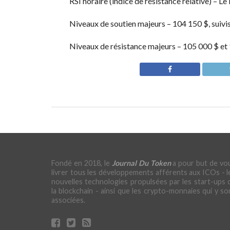
RSI horaire (indice de résistance relative) – Le
Niveaux de soutien majeurs – 104 150 $, suivi
Niveaux de résistance majeurs – 105 000 $ et
Fondé en 2018, le
Journal Du Token
a pour but de vo
livrer tous les développements afférents aux ICOs - l
nouvelles technologies propulsées par les start-ups 
la blockchain - ainsi que les crypto-monnaies qui y so
associées.