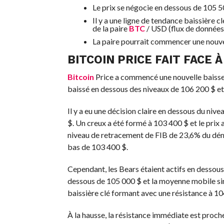
Le prix se négocie en dessous de 105 5
Il y a une ligne de tendance baissière 
de la paire
BTC
/ USD (flux de données
La paire pourrait commencer une nouvel
BITCOIN PRICE FAIT FACE 
Bitcoin
Price a commencé une nouvelle baisse
baissé en dessous des niveaux de 106 200 $ et
Il y a eu une décision claire en dessous du nive
$. Un creux a été formé à 103 400 $ et le prix
niveau de retracement de FIB de 23,6% du dém
bas de 103 400 $.
Cependant, les Bears étaient actifs en dessous
dessous de 105 000 $ et la moyenne mobile sim
baissière clé formant avec une résistance à 104
À la hausse, la résistance immédiate est proch