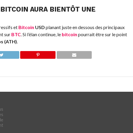
:
BITCOIN
AURA BIENTÔT UNE
essifs et
Bitcoin
USD
planant juste en dessous des principaux
nt sur
BTC
. Si l’élan continue, le
bitcoin
pourrait être sur le point
ps (ATH)
.
us
es
de
nt