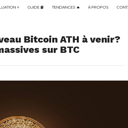
LUATION ⭐
GUIDE 📙
TENDANCES 🔥
À PROPOS
CONT
veau Bitcoin ATH à venir?
massives sur BTC