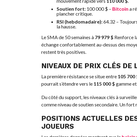
mouvement rapide vers
110 000 $
.
Soutien fort:
100 000 $ –
Bitcoin
a ré
plancher critique.
RSI (hebdomadaire):
64.32 – Toujours
la hausse.
Le SMA de 50 semaines à
79 979 $
Renforce la
échange confortablement au-dessus des moye
restent très positives.
NIVEAUX DE PRIX CLÉS DE 
La première résistance se situe entre
105 700 
pourrait s’étendre vers le
115 000 $
gamme et 
Du côté du support, les niveaux clés à surveill
comme niveau de soutien secondaire. Un fort r
POSITIONS ACTUELLES DES
JOUEURS
Les dernières données montrent que la
balein