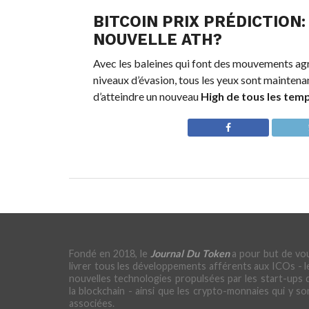
BITCOIN
PRIX PRÉDICTION
NOUVELLE ATH?
Avec les baleines qui font des mouvements agr
niveaux d’évasion, tous les yeux sont maintena
d’atteindre un nouveau
High de tous les tem
Fondé en 2018, le
Journal Du Token
a pour but de vo
livrer tous les développements afférents aux ICOs - l
nouvelles technologies propulsées par les start-ups 
la blockchain - ainsi que les crypto-monnaies qui y so
associées.