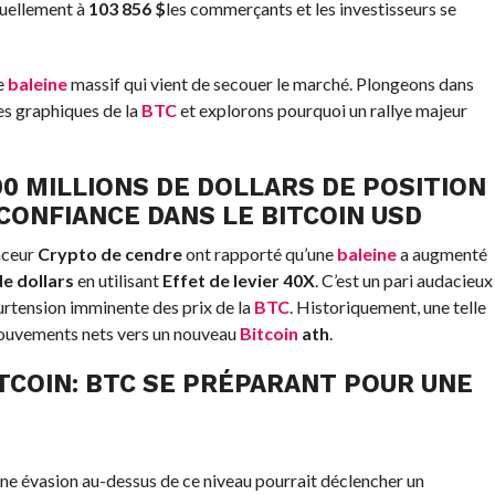
uellement à
103 856 $
les commerçants et les investisseurs se
e
baleine
massif qui vient de secouer le marché. Plongeons dans
les graphiques de la
BTC
et explorons pourquoi un rallye majeur
90 MILLIONS DE DOLLARS DE POSITION
 CONFIANCE DANS LE
BITCOIN
USD
nceur
Crypto de cendre
ont rapporté qu’une
baleine
a augmenté
de dollars
en utilisant
Effet de levier 40X
. C’est un pari audacieux
urtension imminente des prix de la
BTC
. Historiquement, une telle
mouvements nets vers un nouveau
Bitcoin
ath
.
TCOIN
:
BTC
SE PRÉPARANT POUR UNE
ne évasion au-dessus de ce niveau pourrait déclencher un