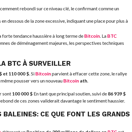
cemment rebondi sur ce niveau clé, le confirmant comme un
 en dessous de la zone excessive, indiquant une place pour plus à
 forte tendance haussière à long terme de
Bitcoin
. La
BTC
nnes de déménagement majeures, les perspectives techniques
LA
BTC
À SURVEILLER
$ et 110 000 $
. Si
Bitcoin
parvient à effacer cette zone, le rallye
même pousser vers un nouveau
Bitcoin
ath
.
er sont
100 000 $
En tant que principal soutien, suivi de
86 939 $
ebond de ces zones validerait davantage le sentiment haussier.
 BALEINES: CE QUE FONT LES GRANDS
e
détenant un
Position de 390 millions de dollars en
BTC
est