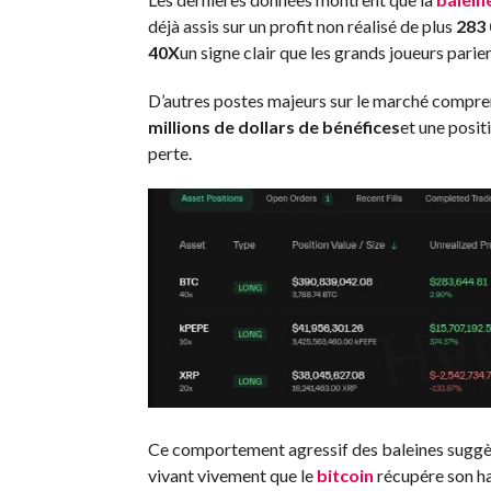
déjà assis sur un profit non réalisé de plus
283 
40X
un signe clair que les grands joueurs parie
D’autres postes majeurs sur le marché compr
millions de dollars de bénéfices
et une posit
perte.
Ce comportement agressif des baleines suggère
vivant vivement que le
bitcoin
récupére son ha