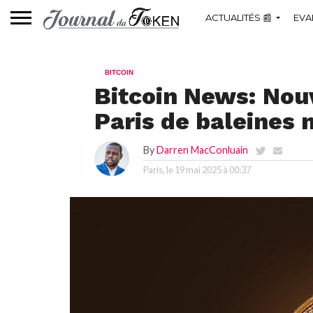
ACTUALITÉS 📰
EVA
BITCOIN
Bitcoin News: Nou
Paris de baleines 
By
Darren MacConluain
Paris, le
19 mai 2025 à 00:37