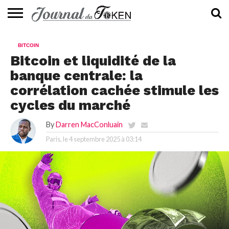
ACTUALITÉS
📰
EVALUATION
GUIDE
TENDANCES
À
CONTACTEZ-
BITCOIN
⭐
📙
🔥
PROPOS
NOUS
Bitcoin et liquidité de la
banque centrale: la
corrélation cachée stimule les
cycles du marché
By
Darren MacConluain
Paris, le
4 septembre 2025 à 03:14