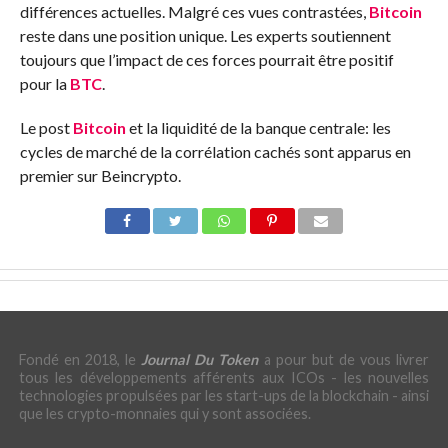
différences actuelles. Malgré ces vues contrastées,
Bitcoin
reste dans une position unique. Les experts soutiennent
toujours que l’impact de ces forces pourrait être positif
pour la
BTC
.
Le post
Bitcoin
et la liquidité de la banque centrale: les
cycles de marché de la corrélation cachés sont apparus en
premier sur Beincrypto.
Fondé en 2018, le
Journal Du Token
a pour but de vous livrer
tous les développements afférents aux ICOs - les nouvelles
technologies propulsées par les start-ups de la blockchain - ainsi
que les crypto-monnaies qui y sont associées.