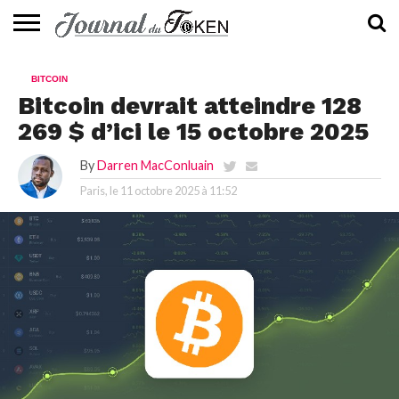
ACTUALITÉS
📰
EVALUATION
GUIDE
TENDANCES
À
CONTACTEZ-
BITCOIN
⭐
📙
🔥
PROPOS
NOUS
Bitcoin devrait atteindre 128
269 $ d’ici le 15 octobre 2025
By
Darren MacConluain
Paris, le
11 octobre 2025 à 11:52