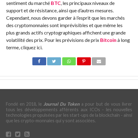
sentiment du marché
BTC
, les principaux niveaux de
support et de résistance, ainsi que d’autres mesures.
Cependant, nous devons garder à l’esprit que les marchés
des cryptomonnaies sont imprévisibles et que même les
plus grands actifs cryptographiques affichent une grande
volatilité des prix. Pour les prévisions de prix
Bitcoin
à long
terme, cliquez ici.
Fondé en 2018, le
Journal Du Token
a pour but de vous livrer
tous les développements afférents aux ICOs - les nouvelles
technologies propulsées par les start-ups de la blockchain - ainsi
que les crypto-monnaies qui y sont associées.