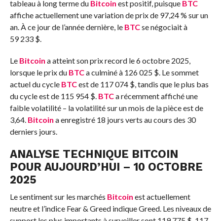
tableau à long terme du
Bitcoin
est positif, puisque
BTC
affiche actuellement une variation de prix de 97,24 % sur un
an. À ce jour de l’année dernière, le
BTC
se négociait à
59 233 $.
Le
Bitcoin
a atteint son prix record le 6 octobre 2025,
lorsque le prix du
BTC
a culminé à 126 025 $. Le sommet
actuel du cycle
BTC
est de 117 074 $, tandis que le plus bas
du cycle est de 115 954 $.
BTC
a récemment affiché une
faible volatilité – la volatilité sur un mois de la pièce est de
3,64.
Bitcoin
a enregistré 18 jours verts au cours des 30
derniers jours.
ANALYSE TECHNIQUE BITCOIN
POUR AUJOURD’HUI – 10 OCTOBRE
2025
Le sentiment sur les marchés
Bitcoin
est actuellement
neutre et l’indice Fear & Greed indique Greed. Les niveaux de
support les plus importants à surveiller sont 119 775 $, 117