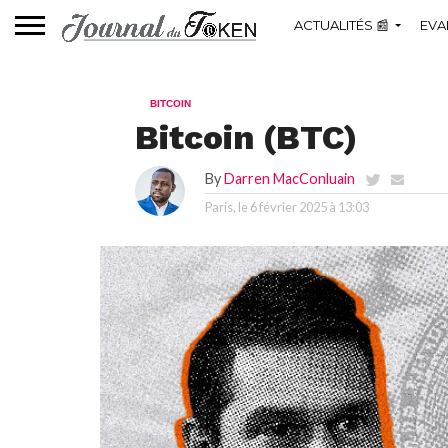
ACTUALITÉS 📰
EVA
BITCOIN
Bitcoin (BTC)
By
Darren MacConluain
Paris, le
6 février 2025 à 13:03