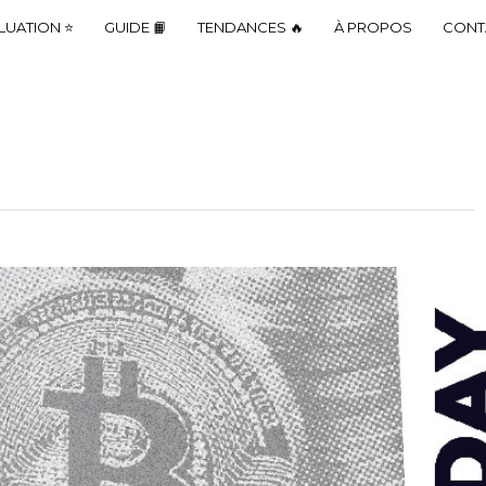
LUATION ⭐
GUIDE 📙
TENDANCES 🔥
À PROPOS
CONT