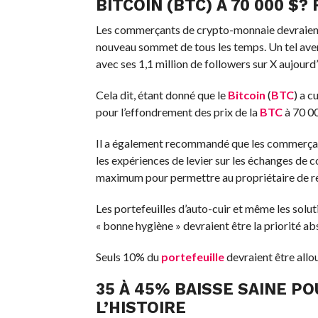
BITCOIN (BTC) À 70 000 $?
Les commerçants de crypto-monnaie devraient 
nouveau sommet de tous les temps. Un tel aver
avec ses 1,1 million de followers sur X aujourd’
Cela dit, étant donné que le
Bitcoin
(
BTC
) a c
pour l’effondrement des prix de la
BTC
à 70 00
Il a également recommandé que les commerçan
les expériences de levier sur les échanges de c
maximum pour permettre au propriétaire de res
Les portefeuilles d’auto-cuir et même les sol
« bonne hygiène » devraient être la priorité a
Seuls 10% du
portefeuille
devraient être allou
35 À 45% BAISSE SAINE PO
L’HISTOIRE