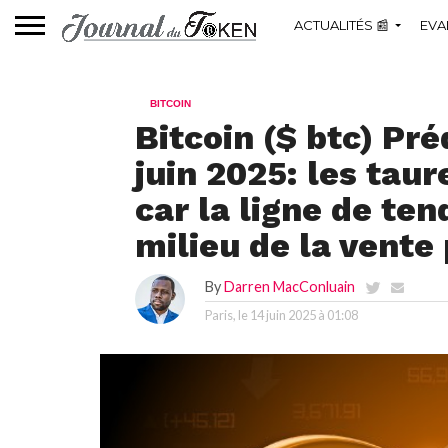
ACTUALITÉS 📰
EVA
BITCOIN
Bitcoin ($ btc) Pré
juin 2025: les tau
car la ligne de te
milieu de la vente 
By
Darren MacConluain
Paris, le
14 juin 2025 à 01:08