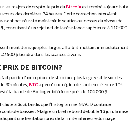
r les majors de crypto, le prix du
Bitcoin
est tombé aujourd’hui à
u cours des dernières 24 heures. Cette correction intervient
x n’ont pas réussi à maintenir le soutien au-dessus du niveau de
, conduisant à un rejet net de la résistance supérieure à 110 000
le sentiment de risque plus large s’affaiblit, mettant immédiatement
 102 500 $ tiendra dans les séances à venir.
E PRIX DE BITCOIN?
n
fait partie d’une rupture de structure plus large visible sur des
e de 30 minutes,
BTC
a percé une région de soutien clé entre 105
esté la bande de Bollinger inférieure près de 104 000 $.
ment chuté à 36,8, tandis que l’histogramme MACD continue
 contrôle baissier. Malgré un bref rebond début le 13 juin, la mise
ndiquant une hésitation près de la limite inférieure du nuage