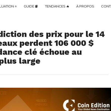
LUATION ⭐
GUIDE 📙
TENDANCES 🔥
À PROPOS
CONT
diction des prix pour le 14
reaux perdent 106 000 $
ndance clé échoue au
plus large