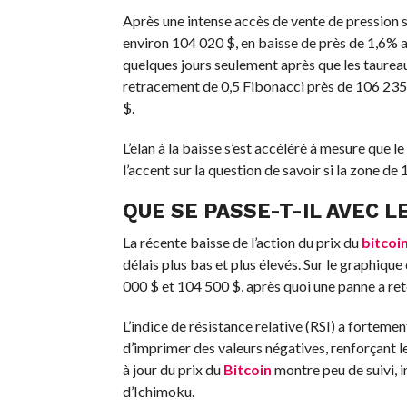
Après une intense accès de vente de pression su
environ 104 020 $, en baisse de près de 1,6% a
quelques jours seulement après que les taureau
retracement de 0,5 Fibonacci près de 106 235 $
$.
L’élan à la baisse s’est accéléré à mesure que 
l’accent sur la question de savoir si la zone de
QUE SE PASSE-T-IL AVEC L
La récente baisse de l’action du prix du
bitcoi
délais plus bas et plus élevés. Sur le graphiqu
000 $ et 104 500 $, après quoi une panne a ret
L’indice de résistance relative (RSI) a forte
d’imprimer des valeurs négatives, renforçant le
à jour du prix du
Bitcoin
montre peu de suivi, i
d’Ichimoku.