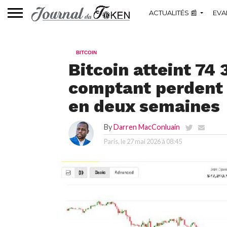
ACTUALITÉS 📰
EVA
BITCOIN
Bitcoin atteint 74 
comptant perdent 2
en deux semaines
By
Darren MacConluain
Paris, le
27 mai 2026 à 08:45