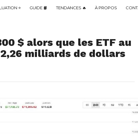
LUATION ⭐
GUIDE 📙
TENDANCES 🔥
À PROPOS
CONT
300 $ alors que les ETF au
,26 milliards de dollars