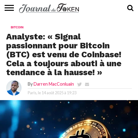
ACTUALITÉS
📰
EVALUATION
GUIDE
TENDANCES
À
CONTACTEZ-
BITCOIN
⭐
📙
🔥
PROPOS
NOUS
Analyste: « Signal
passionnant pour Bitcoin
(BTC) est venu de Coinbase!
Cela a toujours abouti à une
tendance à la hausse! »
By
Darren MacConluain
Paris, le
14 août 2025 à 19:23