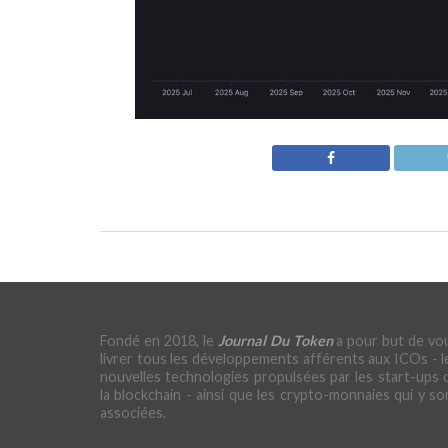
Fondé en 2018, le
Journal Du Token
a pour but de vo
livrer tous les développements afférents aux ICOs - l
nouvelles technologies propulsées par les start-ups 
la blockchain - ainsi que les crypto-monnaies qui y so
associées.