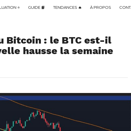
LUATION ⭐
GUIDE 📙
TENDANCES 🔥
À PROPOS
CONT
 Bitcoin : le BTC est-il
velle hausse la semaine