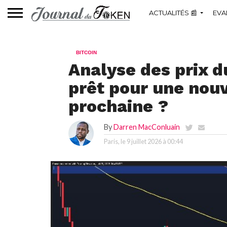
ACTUALITÉS 📰
EVA
BITCOIN
Analyse des prix du
prêt pour une nou
prochaine ?
By
Darren MacConluain
Paris, le
9 juillet 2026 à 00:44