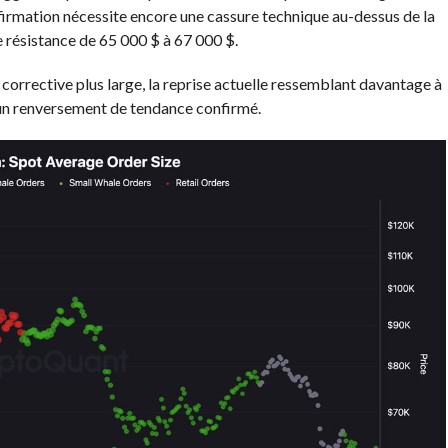
firmation nécessite encore une cassure technique au-dessus de la
 résistance de 65 000 $ à 67 000 $.
corrective plus large, la reprise actuelle ressemblant davantage à
 un renversement de tendance confirmé.