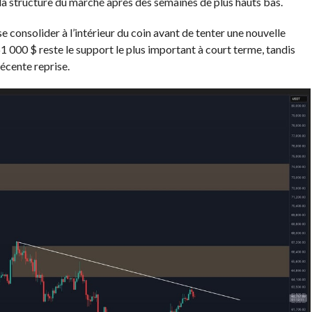
a structure du marché après des semaines de plus hauts bas.
e consolider à l’intérieur du coin avant de tenter une nouvelle
1 000 $ reste le support le plus important à court terme, tandis
récente reprise.