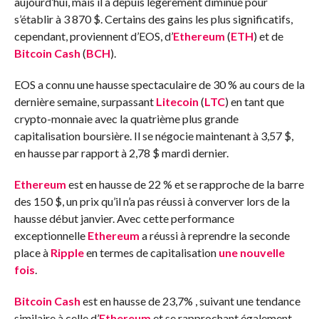
aujourd’hui, mais il a depuis légèrement diminué pour
s’établir à 3 870 $. Certains des gains les plus significatifs,
cependant, proviennent d’EOS, d’
Ethereum
(
ETH
) et de
Bitcoin Cash
(
BCH
).
EOS a connu une hausse spectaculaire de 30 % au cours de la
dernière semaine, surpassant
Litecoin
(
LTC
) en tant que
crypto-monnaie avec la quatrième plus grande
capitalisation boursière. Il se négocie maintenant à 3,57 $,
en hausse par rapport à 2,78 $ mardi dernier.
Ethereum
est en hausse de 22 % et se rapproche de la barre
des 150 $, un prix qu’il n’a pas réussi à converver lors de la
hausse début janvier. Avec cette performance
exceptionnelle
Ethereum
a réussi à reprendre la seconde
place à
Ripple
en termes de capitalisation
une nouvelle
fois
.
Bitcoin Cash
est en hausse de 23,7% , suivant une tendance
similaire à celle d’
Ethereum
et se rapprochant également