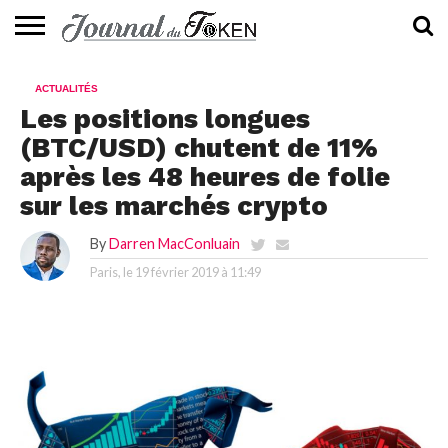
ACTUALITÉS
📰
EVALUATION
GUIDE
TENDANCES
À
CONTACTEZ-
ACTUALITÉS
⭐
📙
🔥
PROPOS
NOUS
Les positions longues
(BTC/USD) chutent de 11%
après les 48 heures de folie
sur les marchés crypto
By
Darren MacConluain
Paris, le
19 février 2019 à 11:49