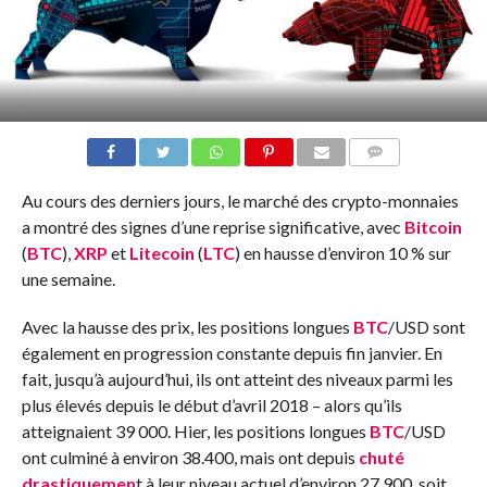
COMMENTS
Au cours des derniers jours, le marché des crypto-monnaies
a montré des signes d’une reprise significative, avec
Bitcoin
(
BTC
),
XRP
et
Litecoin
(
LTC
) en hausse d’environ 10 % sur
une semaine.
Avec la hausse des prix, les positions longues
BTC
/USD sont
également en progression constante depuis fin janvier. En
fait, jusqu’à aujourd’hui, ils ont atteint des niveaux parmi les
plus élevés depuis le début d’avril 2018 – alors qu’ils
atteignaient 39 000. Hier, les positions longues
BTC
/USD
ont culminé à environ 38.400, mais ont depuis
chuté
drastiquemen
t à leur niveau actuel d’environ 27.900, soit