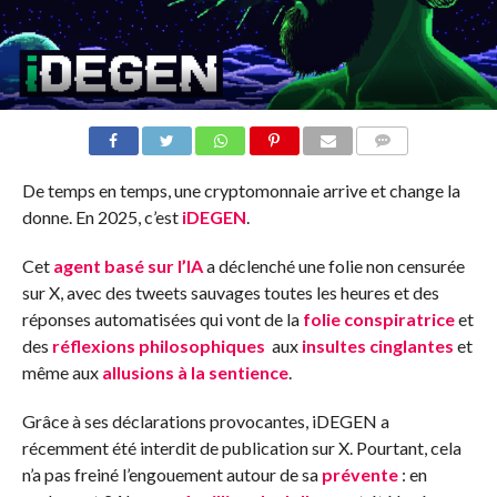
COMMENTS
De temps en temps, une cryptomonnaie arrive et change la
donne. En 2025, c’est
iDEGEN
.
Cet
agent basé sur l’IA
a déclenché une folie non censurée
sur X, avec des tweets sauvages toutes les heures et des
réponses automatisées qui vont de la
folie conspiratrice
et
des
réflexions philosophiques
aux
insultes cinglantes
et
même aux
allusions à la sentience
.
Grâce à ses déclarations provocantes, iDEGEN a
récemment été interdit de publication sur X. Pourtant, cela
n’a pas freiné l’engouement autour de sa
prévente
: en