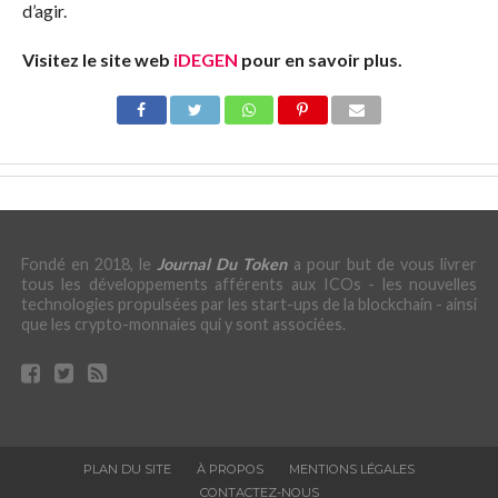
d’agir.
Visitez le site web
iDEGEN
pour en savoir plus.
Fondé en 2018, le
Journal Du Token
a pour but de vous livrer
tous les développements afférents aux ICOs - les nouvelles
technologies propulsées par les start-ups de la blockchain - ainsi
que les crypto-monnaies qui y sont associées.
PLAN DU SITE
À PROPOS
MENTIONS LÉGALES
CONTACTEZ-NOUS