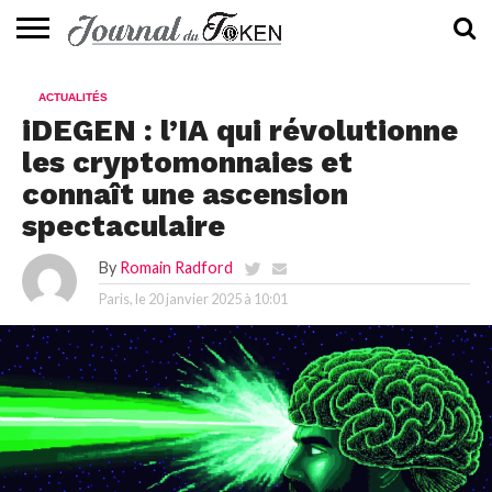
ACTUALITÉS
📰
EVALUATION
GUIDE
TENDANCES
À
CONTACTEZ-
ACTUALITÉS
⭐
📙
🔥
PROPOS
NOUS
iDEGEN : l’IA qui révolutionne
les cryptomonnaies et
connaît une ascension
spectaculaire
By
Romain Radford
Paris, le
20 janvier 2025 à 10:01