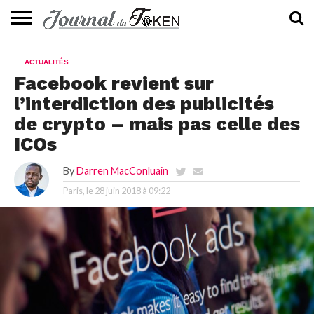
ACTUALITÉS
📰
EVALUATION
GUIDE
TENDANCES
À
CONTACTEZ-
ACTUALITÉS
⭐
📙
🔥
PROPOS
NOUS
Facebook revient sur
l’interdiction des publicités
de crypto – mais pas celle des
ICOs
By
Darren MacConluain
Paris, le
28 juin 2018 à 09:22